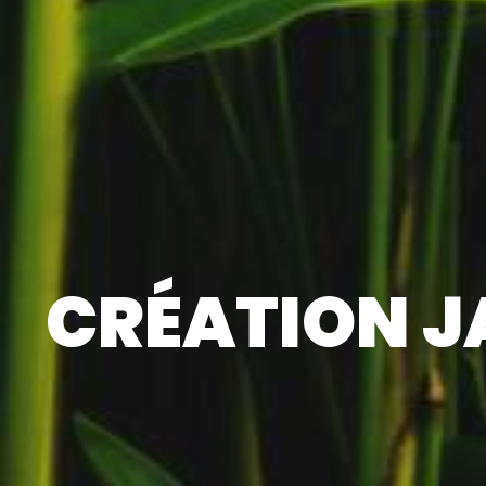
CRÉATION J