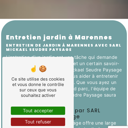
Entretien jardin à Marennes
ENTRETIEN DE JARDIN À MARENNES AVEC SARL
MICKAEL SEUDRE PAYSAGE
L'entretien d'un jardin est une tâche qui demande
du temps, des connaissances et un certain savoir-
faire. À Marennes, la SARL Mickael Seudre Paysage
propose ses services pour vous aider à entretenir
Ce site utilise des cookies
et sublimer vos espaces verts. Que vous ayez un
et vous donne le contrôle
petit jardin en ville ou un grand parc, l'équipe de
sur ceux que vous
professionnels de Mickael Seudre Paysage saura
souhaitez activer
répondre à vos besoins.
Les services proposés par SARL
Tout accepter
Mickael Seudre Paysage
Tout refuser
La SARL Mickael Seudre Paysage offre une large