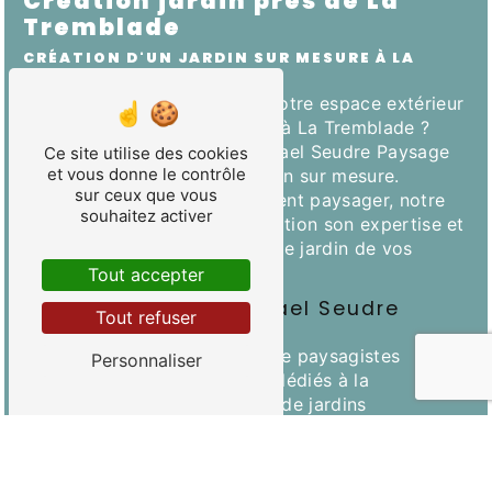
Création jardin près de La
Tremblade
CRÉATION D'UN JARDIN SUR MESURE À LA
TREMBLADE
Vous souhaitez transformer votre espace extérieur
en un véritable havre de paix à La Tremblade ?
Faites confiance à SARL Mickael Seudre Paysage
Ce site utilise des cookies
et vous donne le contrôle
pour la création de votre jardin sur mesure.
sur ceux que vous
Spécialisée dans l'aménagement paysager, notre
souhaitez activer
entreprise met à votre disposition son expertise et
son savoir-faire pour réaliser le jardin de vos
rêves.
Tout accepter
L'équipe de SARL Mickael Seudre
Tout refuser
Paysage
Notre équipe est composée de paysagistes
Personnaliser
passionnés et expérimentés, dédiés à la
conception et à la réalisation de jardins
personnalisés à La Tremblade. Chaque membre de
notre équipe est formé aux dernières techniques
d'aménagement paysager et est soucieux de